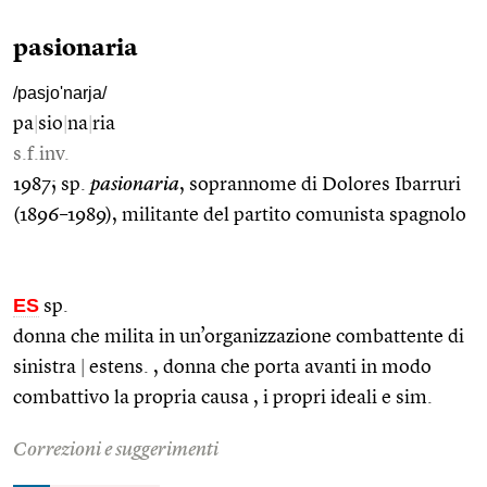
pasionaria
/pasjo'narja/
pa
|
sio
|
na
|
ria
s.f.inv.
1987; sp.
pasionaria
, soprannome di Dolores Ibarruri
(1896–1989), militante del partito comunista spagnolo
ES
sp.
donna che milita in un’organizzazione combattente di
sinistra
|
estens. , donna che porta avanti in modo
combattivo la propria causa , i propri ideali e sim.
Correzioni e suggerimenti