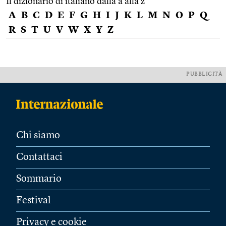
Il dizionario di italiano dalla a alla z
A
B
C
D
E
F
G
H
I
J
K
L
M
N
O
P
Q
R
S
T
U
V
W
X
Y
Z
PUBBLICITÀ
Chi siamo
Contattaci
Sommario
Festival
Privacy e cookie