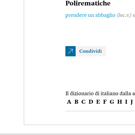
Polirematiche
prendere un abbaglio
(loc.v.)
s
Condividi
Il dizionario di italiano dalla a
A
B
C
D
E
F
G
H
I
J