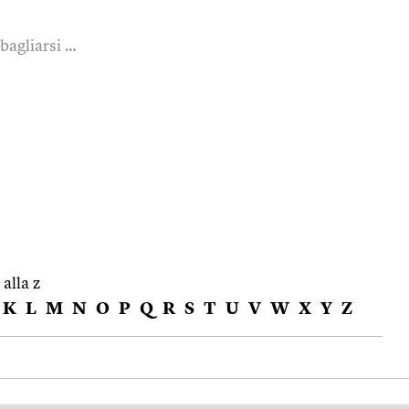
bagliarsi …
 alla z
K
L
M
N
O
P
Q
R
S
T
U
V
W
X
Y
Z