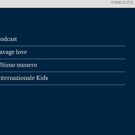
PUBBLICITÀ
odcast
avage love
ltimo numero
nternazionale Kids