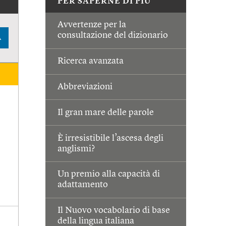
PER SAPERNE DI PIÙ
Avvertenze per la
consultazione del dizionario
A
Ricerca avanzata
Abbreviazioni
Il gran mare delle parole
È irresistibile l’ascesa degli
anglismi?
Un premio alla capacità di
adattamento
Il Nuovo vocabolario di base
della lingua italiana