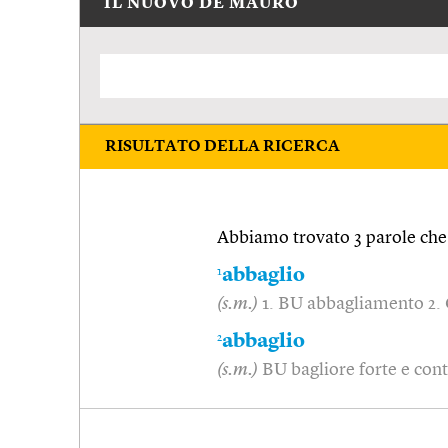
IL NUOVO DE MAURO
RISULTATO DELLA RICERCA
Abbiamo trovato 3 parole che 
1
abbaglio
(s.m.)
1. BU abbagliamento 2. 
2
abbaglio
(s.m.)
BU bagliore forte e con