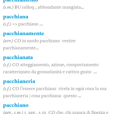
pacchiamento
(s.m.)
BU colloq., abbondante mangiata…
pacchiana
(s.f.)
=> pacchiano.…
pacchianamente
(avv.)
CO in modo pacchiano: vestire
pacchianamente…
pacchianata
(s.f.)
CO atteggiamento, azione, comportamento
caratterizzato da grossolanità e cattivo gusto: …
pacchianeria
(s.f.)
CO l’essere pacchiano: rivela in ogni cosa la sua
pacchianeria | cosa pacchiana: questo …
pacchiano
(agg., s.m.)
1. agg., s.m. CO che, chi manca di finezza e