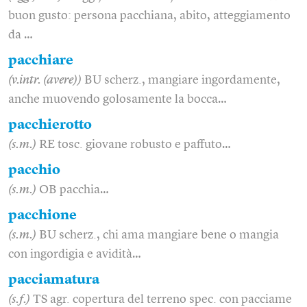
buon gusto: persona pacchiana, abito, atteggiamento
da …
pacchiare
(v.intr. (avere))
BU scherz., mangiare ingordamente,
anche muovendo golosamente la bocca…
pacchierotto
(s.m.)
RE tosc. giovane robusto e paffuto…
pacchio
(s.m.)
OB pacchia…
pacchione
(s.m.)
BU scherz., chi ama mangiare bene o mangia
con ingordigia e avidità…
pacciamatura
(s.f.)
TS agr. copertura del terreno spec. con pacciame