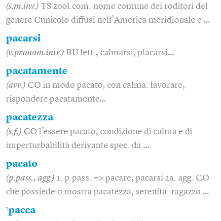
(s.m.inv.)
TS zool.com. nome comune dei roditori del
genere Cunicolo diffusi nell’America meridionale e …
pacarsi
(v.pronom.intr.)
BU lett., calmarsi, placarsi…
pacatamente
(avv.)
CO in modo pacato, con calma: lavorare,
rispondere pacatamente…
pacatezza
(s.f.)
CO l’essere pacato, condizione di calma e di
imperturbabilità derivante spec. da …
pacato
(p.pass., agg.)
1. p.pass. => pacare, pacarsi 2a. agg. CO
che possiede o mostra pacatezza, serenità: ragazzo …
1
pacca