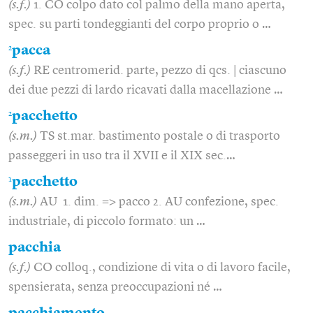
(s.f.)
1. CO colpo dato col palmo della mano aperta,
spec. su parti tondeggianti del corpo proprio o …
2
pacca
(s.f.)
RE centromerid. parte, pezzo di qcs. | ciascuno
dei due pezzi di lardo ricavati dalla macellazione …
2
pacchetto
(s.m.)
TS st.mar. bastimento postale o di trasporto
passeggeri in uso tra il XVII e il XIX sec.…
1
pacchetto
(s.m.)
AU 1. dim. => pacco 2. AU confezione, spec.
industriale, di piccolo formato: un …
pacchia
(s.f.)
CO colloq., condizione di vita o di lavoro facile,
spensierata, senza preoccupazioni né …