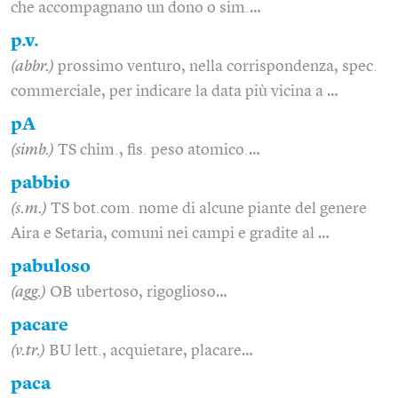
che accompagnano un dono o sim.…
p.v.
(abbr.)
prossimo venturo, nella corrispondenza, spec.
commerciale, per indicare la data più vicina a …
pA
(simb.)
TS chim., fis. peso atomico.…
pabbio
(s.m.)
TS bot.com. nome di alcune piante del genere
Aira e Setaria, comuni nei campi e gradite al …
pabuloso
(agg.)
OB ubertoso, rigoglioso…
pacare
(v.tr.)
BU lett., acquietare, placare…
paca