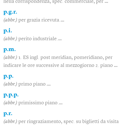
nella corrispondenza, spec. commerciale, per …
p.g.r.
(abbr.)
per grazia ricevuta.…
p.i.
(abbr.)
perito industriale.…
p.m.
(abbr.)
1. ES ingl. post meridian, pomeridiano, per
indicare le ore successive al mezzogiorno 2. piano …
p.p.
(abbr.)
primo piano.…
p.p.p.
(abbr.)
primissimo piano.…
p.r.
(abbr.)
per ringraziamento, spec. su biglietti da visita