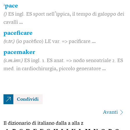
2
pace
()
ES ingl. ES sport nell’ippica, il tempo di galoppo dei
cavalli …
paceficare
(v.tr.)
(io pacèfico) LE var. => pacificare.…
pacemaker
(s.m.inv.)
ES ingl. 1. ES anat. => nodo senoatriale 2. ES
med. in cardiochirurgia, piccolo generatore …
Condividi
Avanti
Il dizionario di italiano dalla a alla z