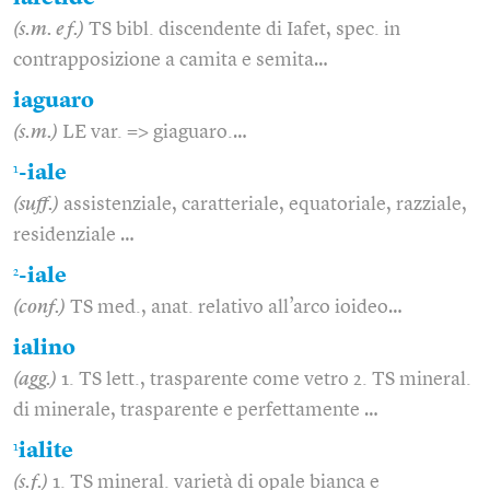
(s.m. e f.)
TS bibl. discendente di Iafet, spec. in
contrapposizione a camita e semita…
iaguaro
(s.m.)
LE var. => giaguaro.…
1
-iale
(suff.)
assistenziale, caratteriale, equatoriale, razziale,
residenziale …
2
-iale
(conf.)
TS med., anat. relativo all’arco ioideo…
ialino
(agg.)
1. TS lett., trasparente come vetro 2. TS mineral.
di minerale, trasparente e perfettamente …
1
ialite
(s.f.)
1. TS mineral. varietà di opale bianca e