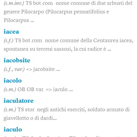
(s.m.inv.)
TS bot.com. nome comune di due arbusti del
genere Pilocarpo (Pilocarpus pennatifolius e
Pilocarpus …
iacea
(s.f.)
TS bot.com. nome comune della Centaurea iacea,
spontanea su terreni sassosi, la cui radice è …
iacobsite
(s.f., var.)
=> jacobsite.…
iacolo
(s.m.)
OB OB var. => iaculo.…
iaculatore
(s.m.)
TS stor. negli antichi eserciti, soldato armato di
giavellotto o di dardi…
iaculo