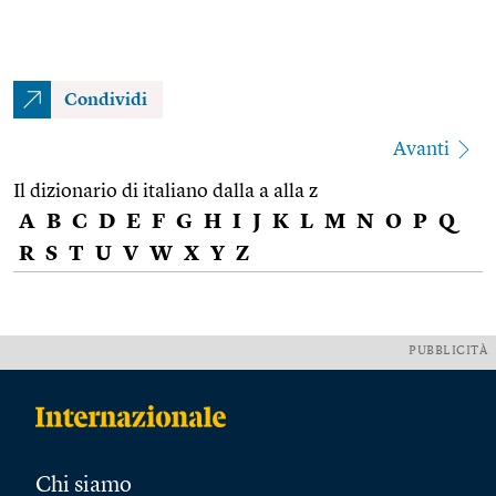
Condividi
Avanti
Il dizionario di italiano dalla a alla z
A
B
C
D
E
F
G
H
I
J
K
L
M
N
O
P
Q
R
S
T
U
V
W
X
Y
Z
PUBBLICITÀ
Chi siamo