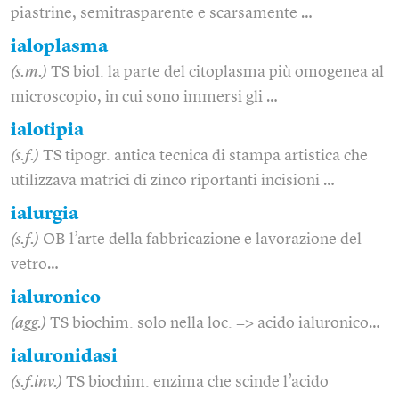
piastrine, semitrasparente e scarsamente …
ialoplasma
(s.m.)
TS biol. la parte del citoplasma più omogenea al
microscopio, in cui sono immersi gli …
ialotipia
(s.f.)
TS tipogr. antica tecnica di stampa artistica che
utilizzava matrici di zinco riportanti incisioni …
ialurgia
(s.f.)
OB l’arte della fabbricazione e lavorazione del
vetro…
ialuronico
(agg.)
TS biochim. solo nella loc. => acido ialuronico…
ialuronidasi
(s.f.inv.)
TS biochim. enzima che scinde l’acido