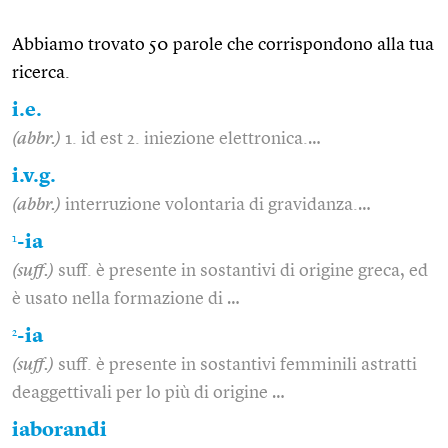
Abbiamo trovato 50 parole che corrispondono alla tua
ricerca.
i.e.
(abbr.)
1. id est 2. iniezione elettronica.…
i.v.g.
(abbr.)
interruzione volontaria di gravidanza.…
1
-ia
(suff.)
suff. è presente in sostantivi di origine greca, ed
è usato nella formazione di …
2
-ia
(suff.)
suff. è presente in sostantivi femminili astratti
deaggettivali per lo più di origine …
iaborandi