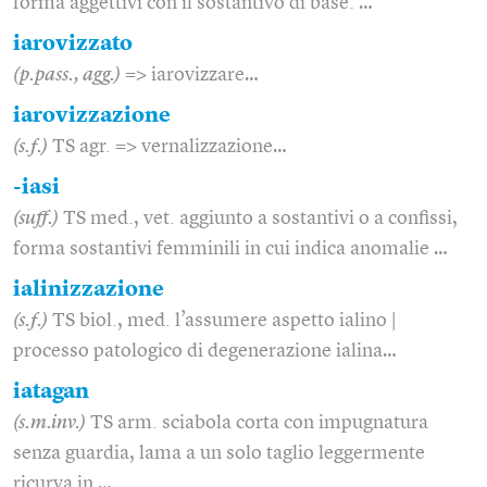
forma aggettivi con il sostantivo di base: …
iarovizzato
(p.pass., agg.)
=> iarovizzare…
iarovizzazione
(s.f.)
TS agr. => vernalizzazione…
-iasi
(suff.)
TS med., vet. aggiunto a sostantivi o a confissi,
forma sostantivi femminili in cui indica anomalie …
ialinizzazione
(s.f.)
TS biol., med. l’assumere aspetto ialino |
processo patologico di degenerazione ialina…
iatagan
(s.m.inv.)
TS arm. sciabola corta con impugnatura
senza guardia, lama a un solo taglio leggermente
ricurva in …