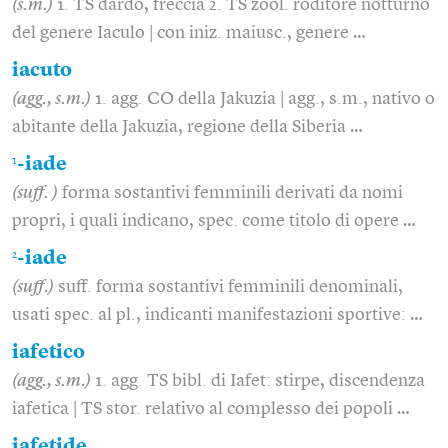
(s.m.)
1. TS dardo, freccia 2. TS zool. roditore notturno
del genere Iaculo | con iniz. maiusc., genere …
iacuto
(agg., s.m.)
1. agg. CO della Jakuzia | agg., s.m., nativo o
abitante della Jakuzia, regione della Siberia …
1
-iade
(suff. )
forma sostantivi femminili derivati da nomi
propri, i quali indicano, spec. come titolo di opere …
2
-iade
(suff.)
suff. forma sostantivi femminili denominali,
usati spec. al pl., indicanti manifestazioni sportive: …
iafetico
(agg., s.m.)
1. agg. TS bibl. di Iafet: stirpe, discendenza
iafetica | TS stor. relativo al complesso dei popoli …
iafetide