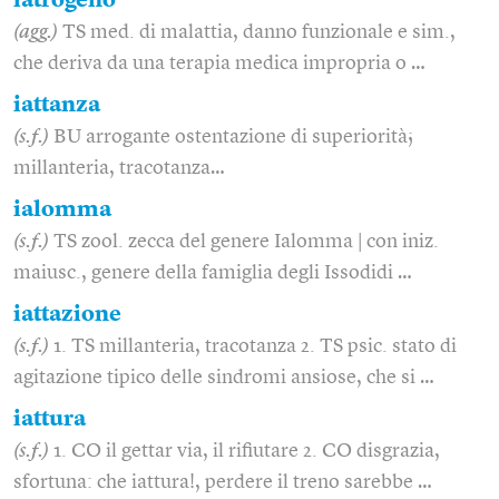
iatrogeno
(agg.)
TS med. di malattia, danno funzionale e sim.,
che deriva da una terapia medica impropria o …
iattanza
(s.f.)
BU arrogante ostentazione di superiorità;
millanteria, tracotanza…
ialomma
(s.f.)
TS zool. zecca del genere Ialomma | con iniz.
maiusc., genere della famiglia degli Issodidi …
iattazione
(s.f.)
1. TS millanteria, tracotanza 2. TS psic. stato di
agitazione tipico delle sindromi ansiose, che si …
iattura
(s.f.)
1. CO il gettar via, il rifiutare 2. CO disgrazia,
sfortuna: che iattura!, perdere il treno sarebbe …