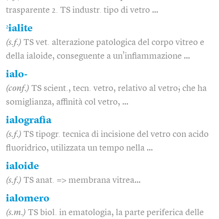
trasparente 2. TS industr. tipo di vetro …
2
ialite
(s.f.)
TS vet. alterazione patologica del corpo vitreo e
della ialoide, conseguente a un’infiammazione …
ialo-
(conf.)
TS scient., tecn. vetro, relativo al vetro; che ha
somiglianza, affinità col vetro, …
ialografia
(s.f.)
TS tipogr. tecnica di incisione del vetro con acido
fluoridrico, utilizzata un tempo nella …
ialoide
(s.f.)
TS anat. => membrana vitrea…
ialomero
(s.m.)
TS biol. in ematologia, la parte periferica delle