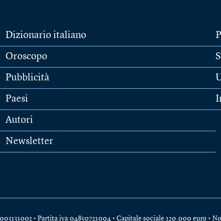
Dizionario italiano
P
Oroscopo
S
Pubblicità
U
Paesi
I
Autori
Newsletter
e 04003131002 • Partita iva 04850721004 • Capitale sociale 120.000 euro •
No