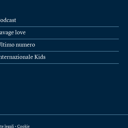
odcast
avage love
ltimo numero
nternazionale Kids
te legali
•
Cookie