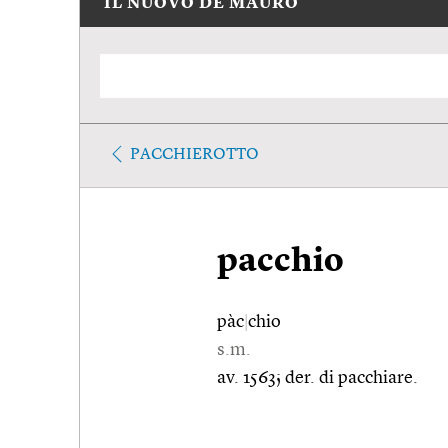
IL NUOVO DE MAURO
PACCHIEROTTO
pacchio
pàc
|
chio
s.m.
av. 1563; der. di pacchiare.