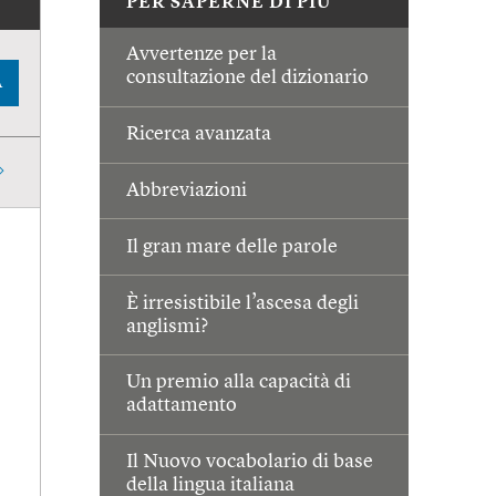
PER SAPERNE DI PIÙ
Avvertenze per la
consultazione del dizionario
A
Ricerca avanzata
Abbreviazioni
Il gran mare delle parole
È irresistibile l’ascesa degli
anglismi?
Un premio alla capacità di
adattamento
Il Nuovo vocabolario di base
della lingua italiana