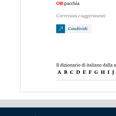
OB
pacchia
Correzioni e suggerimenti
Condividi
Il dizionario di italiano dalla a
A
B
C
D
E
F
G
H
I
J