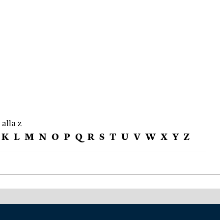
 alla z
K
L
M
N
O
P
Q
R
S
T
U
V
W
X
Y
Z