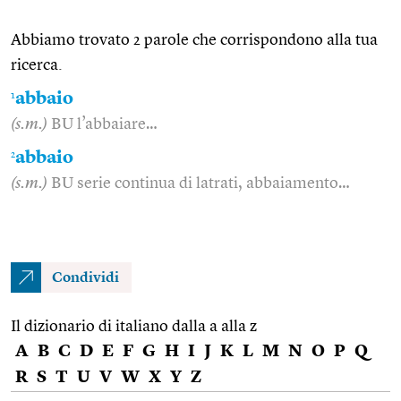
Abbiamo trovato 2 parole che corrispondono alla tua
ricerca.
1
abbaio
(s.m.)
BU l’abbaiare…
2
abbaio
(s.m.)
BU serie continua di latrati, abbaiamento…
Condividi
Il dizionario di italiano dalla a alla z
A
B
C
D
E
F
G
H
I
J
K
L
M
N
O
P
Q
R
S
T
U
V
W
X
Y
Z