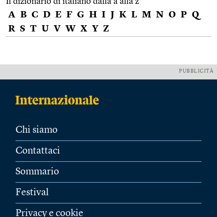
Il dizionario di italiano dalla a alla z
A
B
C
D
E
F
G
H
I
J
K
L
M
N
O
P
Q
R
S
T
U
V
W
X
Y
Z
PUBBLICITÀ
Chi siamo
Contattaci
Sommario
Festival
Privacy e cookie