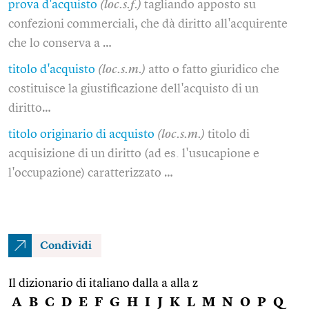
prova d'acquisto
(loc.s.f.)
tagliando apposto su
confezioni commerciali, che dà diritto all'acquirente
che lo conserva a …
titolo d'acquisto
(loc.s.m.)
atto o fatto giuridico che
costituisce la giustificazione dell'acquisto di un
diritto…
titolo originario di acquisto
(loc.s.m.)
titolo di
acquisizione di un diritto (ad es. l'usucapione e
l'occupazione) caratterizzato …
Condividi
Il dizionario di italiano dalla a alla z
A
B
C
D
E
F
G
H
I
J
K
L
M
N
O
P
Q