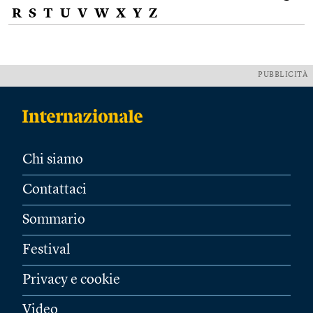
R
S
T
U
V
W
X
Y
Z
PUBBLICITÀ
Chi siamo
Contattaci
Sommario
Festival
Privacy e cookie
Video