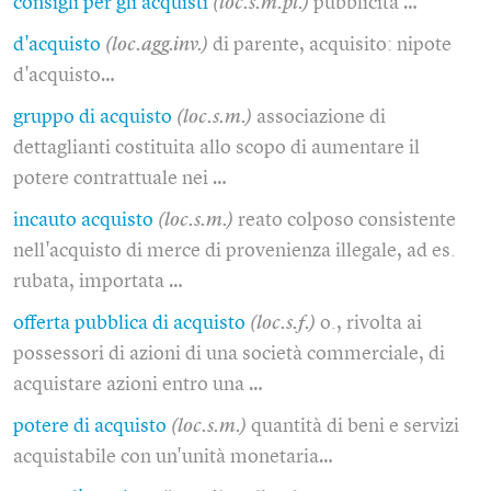
consigli per gli acquisti
(loc.s.m.pl.)
pubblicità …
d'acquisto
(loc.agg.inv.)
di parente, acquisito: nipote
d'acquisto…
gruppo di acquisto
(loc.s.m.)
associazione di
dettaglianti costituita allo scopo di aumentare il
potere contrattuale nei …
incauto acquisto
(loc.s.m.)
reato colposo consistente
nell'acquisto di merce di provenienza illegale, ad es.
rubata, importata …
offerta pubblica di acquisto
(loc.s.f.)
o., rivolta ai
possessori di azioni di una società commerciale, di
acquistare azioni entro una …
potere di acquisto
(loc.s.m.)
quantità di beni e servizi
acquistabile con un'unità monetaria…