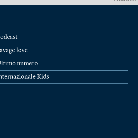
odcast
avage love
ltimo numero
nternazionale Kids