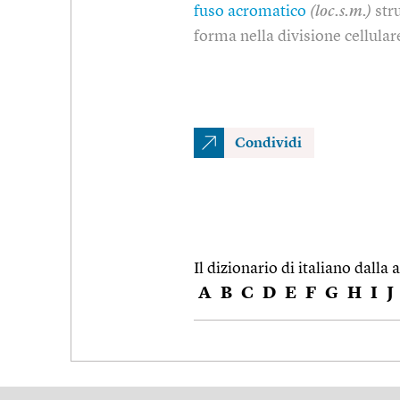
fuso acromatico
(loc.s.m.)
str
forma nella divisione cellular
Condividi
Il dizionario di italiano dalla a
A
B
C
D
E
F
G
H
I
J