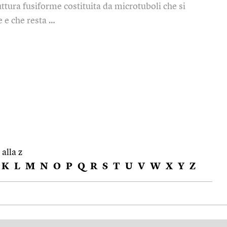
uttura fusiforme costituita da microtuboli che si
e e che resta …
 alla z
K
L
M
N
O
P
Q
R
S
T
U
V
W
X
Y
Z