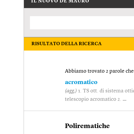
IL NUOVO DE MAURO
RISULTATO DELLA RICERCA
Abbiamo trovato 2 parole che 
acromatico
(agg.)
1. TS ott. di sistema ott
telescopio acromatico 2. …
Polirematiche