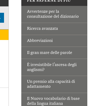
PER SAPERNE DI PIÙ
Avvertenze per la
consultazione del dizionario
A
Ricerca avanzata
Abbreviazioni
Il gran mare delle parole
È irresistibile l’ascesa degli
anglismi?
Un premio alla capacità di
adattamento
Il Nuovo vocabolario di base
della lingua italiana