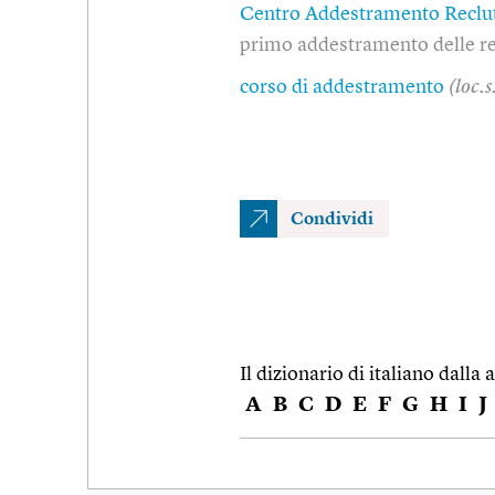
Centro Addestramento Reclu
primo addestramento delle rec
corso di addestramento
(loc.s
Condividi
Il dizionario di italiano dalla a
A
B
C
D
E
F
G
H
I
J