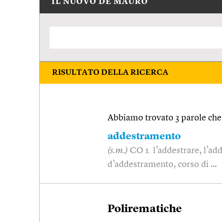
IL NUOVO DE MAURO
RISULTATO DELLA RICERCA
Abbiamo trovato 3 parole che 
addestramento
(s.m.)
CO 1. l’addestrare, l’add
d’addestramento, corso di …
Polirematiche