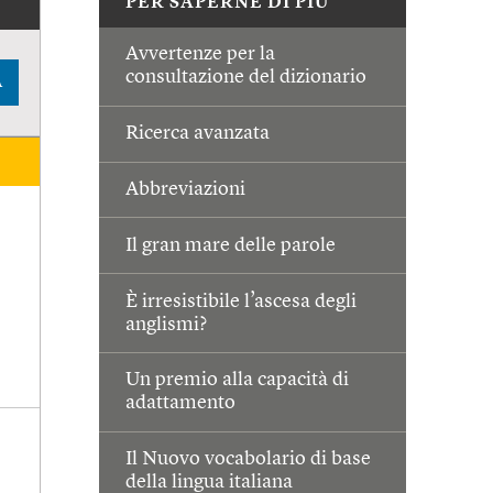
PER SAPERNE DI PIÙ
Avvertenze per la
consultazione del dizionario
A
Ricerca avanzata
Abbreviazioni
Il gran mare delle parole
È irresistibile l’ascesa degli
anglismi?
Un premio alla capacità di
adattamento
Il Nuovo vocabolario di base
della lingua italiana