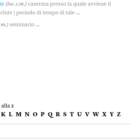
te
(loc.s.m.)
caserma presso la quale avviene il
lute | periodo di tempo di tale …
.m.)
seminario …
 alla z
K
L
M
N
O
P
Q
R
S
T
U
V
W
X
Y
Z