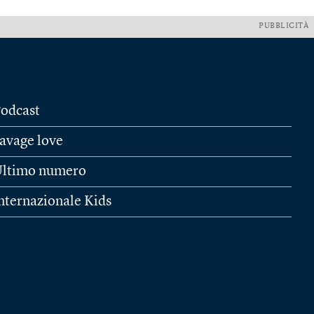
PUBBLICITÀ
odcast
avage love
ltimo numero
nternazionale Kids