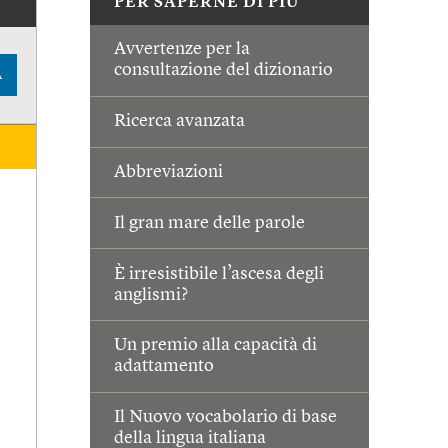
PER SAPERNE DI PIÙ
Avvertenze per la
consultazione del dizionario
A
Ricerca avanzata
Abbreviazioni
Il gran mare delle parole
È irresistibile l’ascesa degli
anglismi?
Un premio alla capacità di
adattamento
Il Nuovo vocabolario di base
della lingua italiana