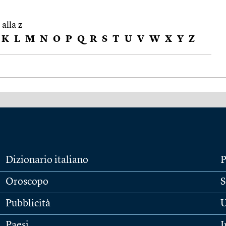
 alla z
K
L
M
N
O
P
Q
R
S
T
U
V
W
X
Y
Z
Dizionario italiano
P
Oroscopo
S
Pubblicità
U
Paesi
I