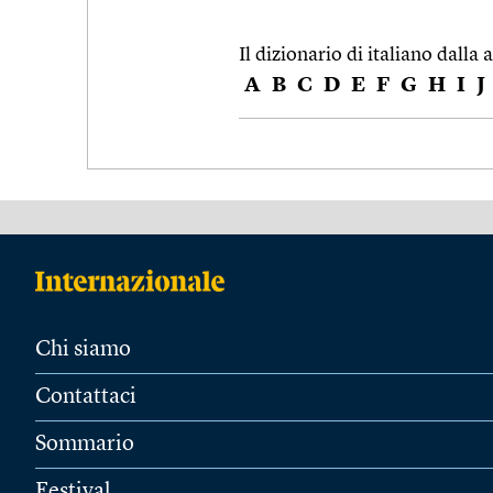
Il dizionario di italiano dalla a
A
B
C
D
E
F
G
H
I
J
Chi siamo
Contattaci
Sommario
Festival