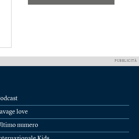
PUBBLICITÀ
odcast
avage love
ltimo numero
nternazionale Kids