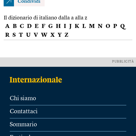
Condividi
Il dizionario di italiano dalla a alla z
A
B
C
D
E
F
G
H
I
J
K
L
M
N
O
P
Q
R
S
T
U
V
W
X
Y
Z
PUBBLICITÀ
Chi siamo
Contattaci
Sommario