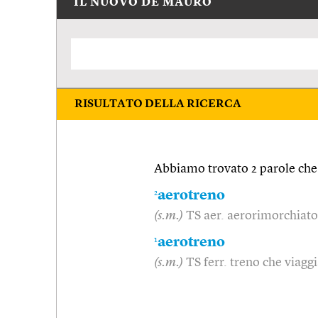
IL NUOVO DE MAURO
RISULTATO DELLA RICERCA
Abbiamo trovato 2 parole che 
2
aerotreno
(s.m.)
TS aer. aerorimorchiat
1
aerotreno
(s.m.)
TS ferr. treno che viagg