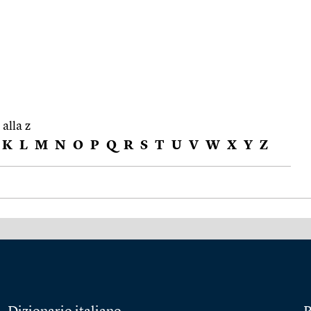
 alla z
K
L
M
N
O
P
Q
R
S
T
U
V
W
X
Y
Z