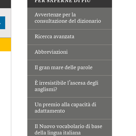
PER SAPERNE DI PIÙ
Avvertenze per la
consultazione del dizionario
A
Ricerca avanzata
Abbreviazioni
Il gran mare delle parole
È irresistibile l’ascesa degli
anglismi?
Un premio alla capacità di
adattamento
Il Nuovo vocabolario di base
della lingua italiana