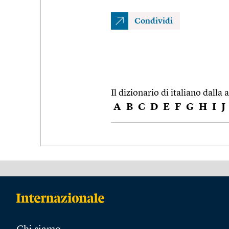
Condividi
Il dizionario di italiano dalla a
A
B
C
D
E
F
G
H
I
J