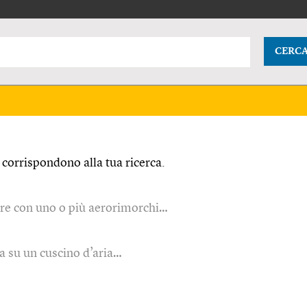
CERC
corrispondono alla tua ricerca.
ore con uno o più aerorimorchi…
ia su un cuscino d’aria…