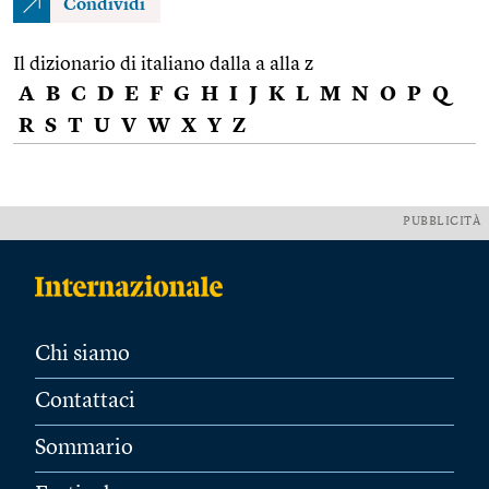
Condividi
Il dizionario di italiano dalla a alla z
A
B
C
D
E
F
G
H
I
J
K
L
M
N
O
P
Q
R
S
T
U
V
W
X
Y
Z
PUBBLICITÀ
Chi siamo
Contattaci
Sommario