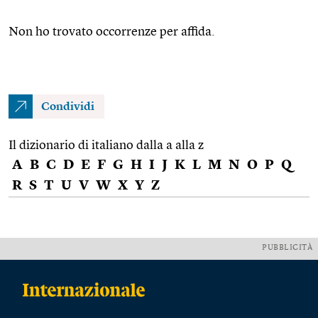
Non ho trovato occorrenze per affida.
Condividi
Il dizionario di italiano dalla a alla z
A
B
C
D
E
F
G
H
I
J
K
L
M
N
O
P
Q
R
S
T
U
V
W
X
Y
Z
PUBBLICITÀ