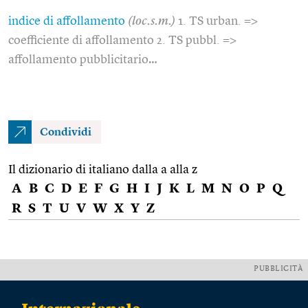
indice di affollamento
(loc.s.m.)
1. TS urban. =>
coefficiente di affollamento 2. TS pubbl. =>
affollamento pubblicitario…
Condividi
Il dizionario di italiano dalla a alla z
A
B
C
D
E
F
G
H
I
J
K
L
M
N
O
P
Q
R
S
T
U
V
W
X
Y
Z
PUBBLICITÀ