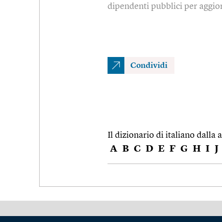
dipendenti pubblici per aggio
Condividi
Il dizionario di italiano dalla a
A
B
C
D
E
F
G
H
I
J