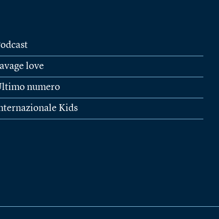
odcast
avage love
ltimo numero
nternazionale Kids