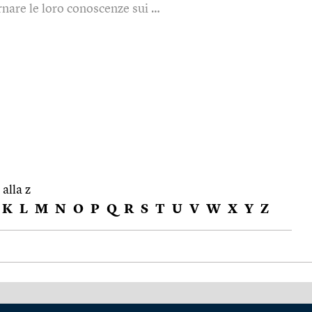
rnare le loro conoscenze sui …
 alla z
K
L
M
N
O
P
Q
R
S
T
U
V
W
X
Y
Z