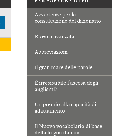
PER SAPERNE DI PIÙ
Avvertenze per la
consultazione del dizionario
A
Ricerca avanzata
Abbreviazioni
Il gran mare delle parole
È irresistibile l’ascesa degli
anglismi?
Un premio alla capacità di
adattamento
Il Nuovo vocabolario di base
della lingua italiana