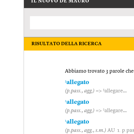
IL NUOVO DE MAURO
RISULTATO DELLA RICERCA
Abbiamo trovato 3 parole che 
3
allegato
3
(p.pass., agg.)
=>
allegare…
2
allegato
2
(p.pass., agg.)
=>
allegare…
1
allegato
(p.pass., agg., s.m.)
AU 1. p.pas