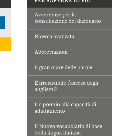
PER SAPERNE DI PIÙ
Avvertenze per la
consultazione del dizionario
A
Ricerca avanzata
Abbreviazioni
Il gran mare delle parole
È irresistibile l’ascesa degli
anglismi?
Un premio alla capacità di
adattamento
Il Nuovo vocabolario di base
della lingua italiana