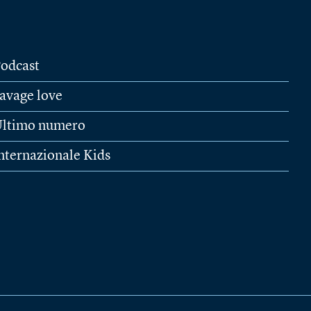
odcast
avage love
ltimo numero
nternazionale Kids