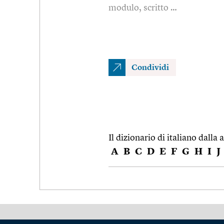
modulo, scritto …
Condividi
Il dizionario di italiano dalla a
A
B
C
D
E
F
G
H
I
J