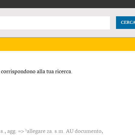
CERC
corrispondono alla tua ricerca.
1
s., agg. =>
allegare 2a. s.m. AU documento,