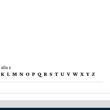
 alla z
K
L
M
N
O
P
Q
R
S
T
U
V
W
X
Y
Z