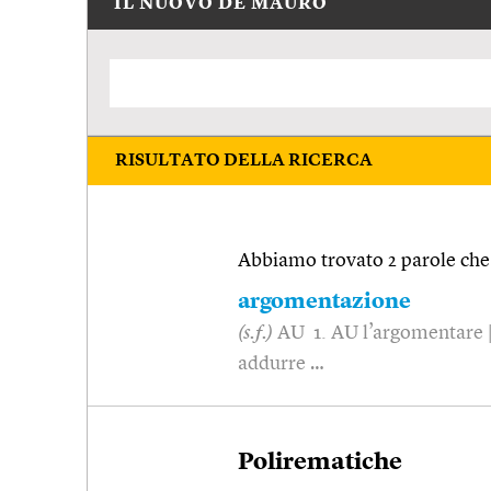
IL NUOVO DE MAURO
RISULTATO DELLA RICERCA
Abbiamo trovato 2 parole che 
argomentazione
(s.f.)
AU 1. AU l’argomentare |
addurre …
Polirematiche