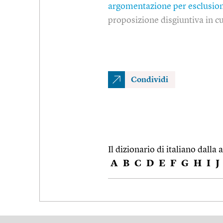
argomentazione per esclusio
proposizione disgiuntiva in c
Condividi
Il dizionario di italiano dalla a
A
B
C
D
E
F
G
H
I
J