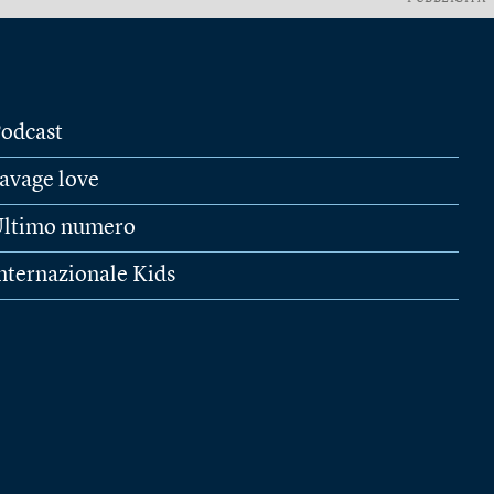
odcast
avage love
ltimo numero
nternazionale Kids