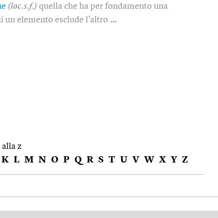
ne
(loc.s.f.)
quella che ha per fondamento una
ui un elemento esclude l'altro.…
 alla z
K
L
M
N
O
P
Q
R
S
T
U
V
W
X
Y
Z