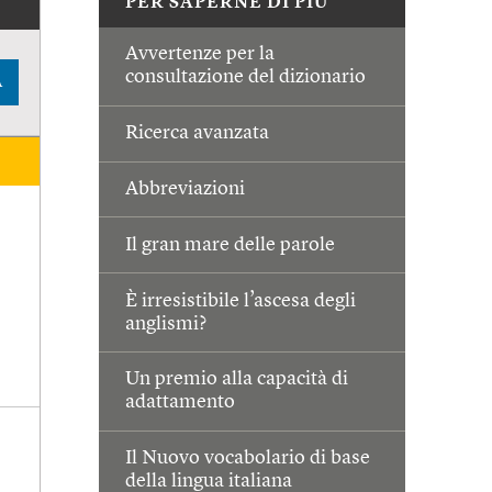
PER SAPERNE DI PIÙ
Avvertenze per la
consultazione del dizionario
A
Ricerca avanzata
Abbreviazioni
Il gran mare delle parole
È irresistibile l’ascesa degli
anglismi?
Un premio alla capacità di
adattamento
Il Nuovo vocabolario di base
della lingua italiana