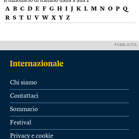
Il dizionario di italiano dalla a alla z
A
B
C
D
E
F
G
H
I
J
K
L
M
N
O
P
Q
R
S
T
U
V
W
X
Y
Z
PUBBLICITÀ
Chi siamo
Contattaci
Sommario
Festival
Privacy e cookie