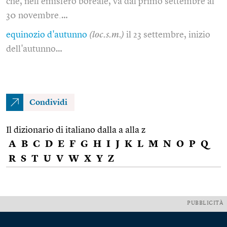
che, nell'emisfero boreale, va dal primo settembre al
30 novembre.…
equinozio d'autunno
(loc.s.m.)
il 23 settembre, inizio
dell'autunno…
Condividi
Il dizionario di italiano dalla a alla z
A
B
C
D
E
F
G
H
I
J
K
L
M
N
O
P
Q
R
S
T
U
V
W
X
Y
Z
PUBBLICITÀ