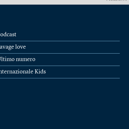
odcast
avage love
ltimo numero
nternazionale Kids