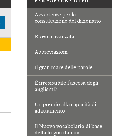
PER SAPERNE DI PIÙ
Avvertenze per la
consultazione del dizionario
A
Ricerca avanzata
Abbreviazioni
Il gran mare delle parole
È irresistibile l’ascesa degli
anglismi?
Un premio alla capacità di
adattamento
Il Nuovo vocabolario di base
della lingua italiana