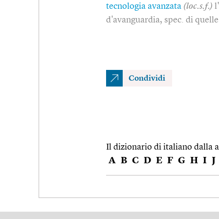
tecnologia avanzata
(loc.s.f.)
l
d'avanguardia, spec. di quelle
Condividi
Il dizionario di italiano dalla a
A
B
C
D
E
F
G
H
I
J