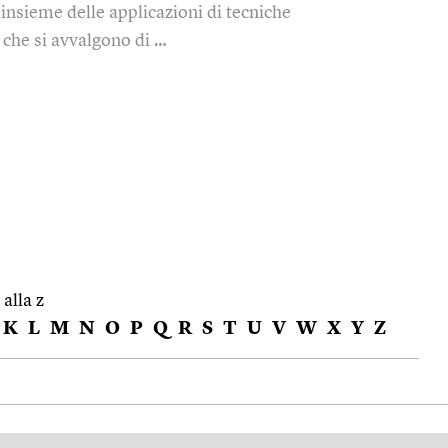
'insieme delle applicazioni di tecniche
 che si avvalgono di …
 alla z
K
L
M
N
O
P
Q
R
S
T
U
V
W
X
Y
Z