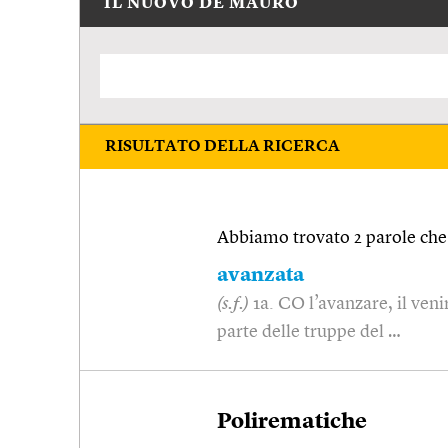
IL NUOVO DE MAURO
RISULTATO DELLA RICERCA
Abbiamo trovato 2 parole che 
avanzata
(s.f.)
1a. CO l’avanzare, il ven
parte delle truppe del …
Polirematiche