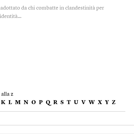
 adottato da chi combatte in clandestinità per
 identità…
 alla z
K
L
M
N
O
P
Q
R
S
T
U
V
W
X
Y
Z