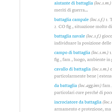
aiutante di battaglia
(loc.s.m.)
meriti di guerra…
battaglia campale
(loc.s.f.)
1. 
2. CO fig., situazione molto di
battaglia navale
(loc.s.f.)
gioco
individuare la posizione delle
campo di battaglia
(loc.s.m.)
1
fig., fam., luogo, ambiente in
cavallo di battaglia
(loc.s.m.)
o
particolarmente bene | estens
da battaglia
(loc.agg.inv.)
fam.
particolari cure perché di poc
incrociatore da battaglia
(loc.
armamento e protezione, ma 