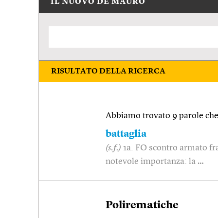
IL NUOVO DE MAURO
RISULTATO DELLA RICERCA
Abbiamo trovato 9 parole che 
battaglia
(s.f.)
1a. FO scontro armato fra 
notevole importanza: la …
Polirematiche