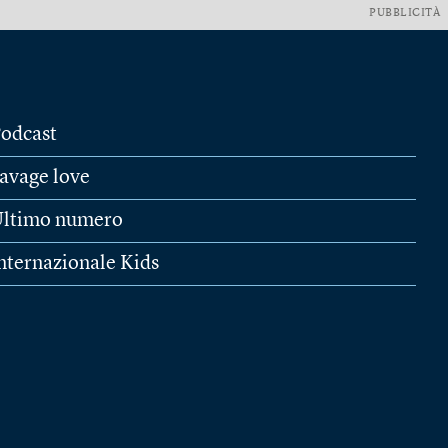
PUBBLICITÀ
odcast
avage love
ltimo numero
nternazionale Kids