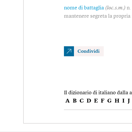
nome di battaglia
(loc.s.m.)
n.
mantenere segreta la propria
Condividi
Il dizionario di italiano dalla a
A
B
C
D
E
F
G
H
I
J