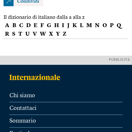
Condividi
Il dizionario di italiano dalla a alla z
A
B
C
D
E
F
G
H
I
J
K
L
M
N
O
P
Q
R
S
T
U
V
W
X
Y
Z
PUBBLICITÀ
Chi siamo
Contattaci
Sommario