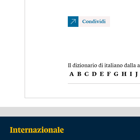
Condividi
Il dizionario di italiano dalla a
A
B
C
D
E
F
G
H
I
J