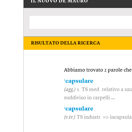
IL NUOVO DE MAURO
RISULTATO DELLA RICERCA
Abbiamo trovato 2 parole che 
1
capsulare
(agg.)
1. TS med. relativo a una
suddiviso in carpelli …
2
capsulare
(v.tr.)
TS industr. => incapsul