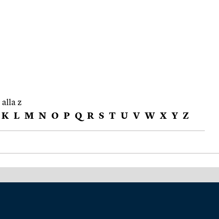
 alla z
K
L
M
N
O
P
Q
R
S
T
U
V
W
X
Y
Z