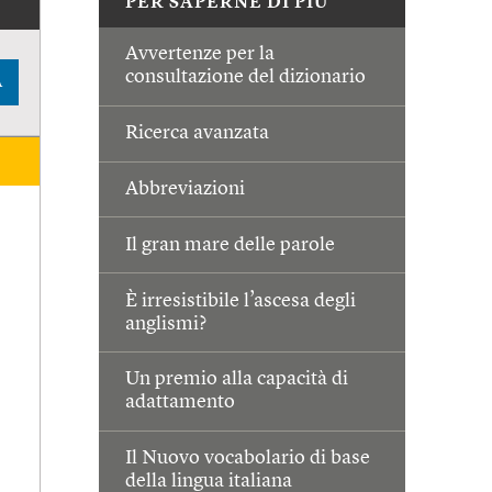
PER SAPERNE DI PIÙ
Avvertenze per la
consultazione del dizionario
A
Ricerca avanzata
Abbreviazioni
Il gran mare delle parole
È irresistibile l’ascesa degli
anglismi?
Un premio alla capacità di
adattamento
Il Nuovo vocabolario di base
della lingua italiana