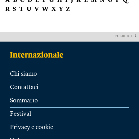
A
B
C
D
E
F
G
H
I
J
K
L
M
N
O
P
Q
R
S
T
U
V
W
X
Y
Z
PUBBLICITÀ
Chi siamo
Contattaci
Sommario
Festival
Privacy e cookie