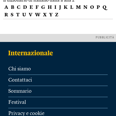
Il dizionario di italiano dalla a alla z
A
B
C
D
E
F
G
H
I
J
K
L
M
N
O
P
Q
R
S
T
U
V
W
X
Y
Z
PUBBLICITÀ
Chi siamo
Contattaci
Sommario
Festival
Privacy e cookie