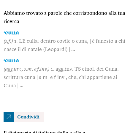
Abbiamo trovato 2 parole che corrispondono alla tua
ricerca.
1
cuna
(s.f.)
1. LE culla: dentro covile o cuna, | è funesto a chi
nasce il dì natale (Leopardi) | …
2
cuna
(agg.inv., s.m. e f.inv.)
1. agg.inv. TS etnol. dei Cuna:
scrittura cuna | s.m. e f.inv., che, chi appartiene ai
Cuna | …
Condividi