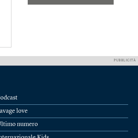
PUBBLICITÀ
odcast
avage love
ltimo numero
nternazionale Kids