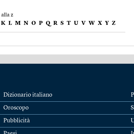
 alla z
K
L
M
N
O
P
Q
R
S
T
U
V
W
X
Y
Z
Dizionario italiano
P
Oroscopo
S
Pubblicità
U
Paesi
I