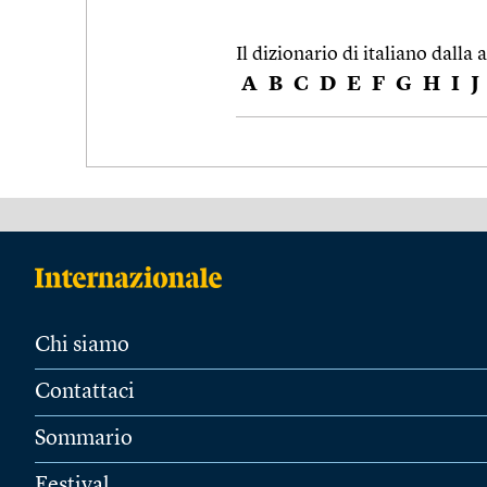
Il dizionario di italiano dalla a
A
B
C
D
E
F
G
H
I
J
Chi siamo
Contattaci
Sommario
Festival