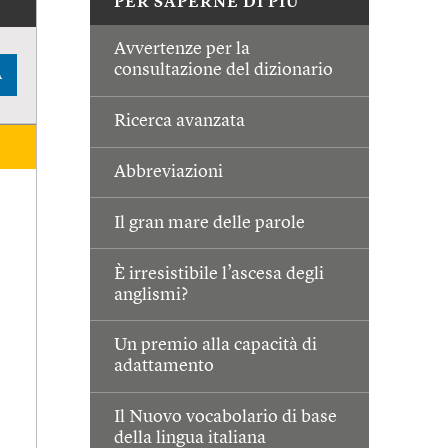
PER SAPERNE DI PIÙ
Avvertenze per la
consultazione del dizionario
A
Ricerca avanzata
Abbreviazioni
Il gran mare delle parole
È irresistibile l’ascesa degli
anglismi?
Un premio alla capacità di
adattamento
Il Nuovo vocabolario di base
della lingua italiana