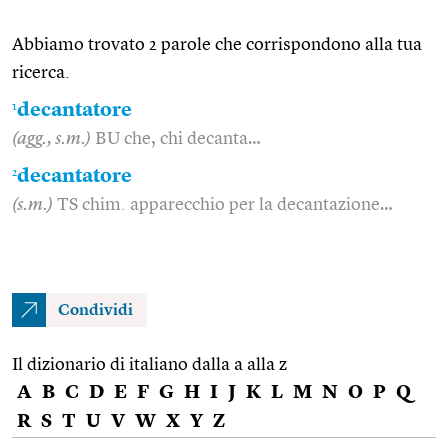
Abbiamo trovato 2 parole che corrispondono alla tua
ricerca.
1
decantatore
(agg., s.m.)
BU che, chi decanta…
2
decantatore
(s.m.)
TS chim. apparecchio per la decantazione…
Condividi
Il dizionario di italiano dalla a alla z
A
B
C
D
E
F
G
H
I
J
K
L
M
N
O
P
Q
R
S
T
U
V
W
X
Y
Z