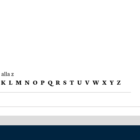
 alla z
K
L
M
N
O
P
Q
R
S
T
U
V
W
X
Y
Z