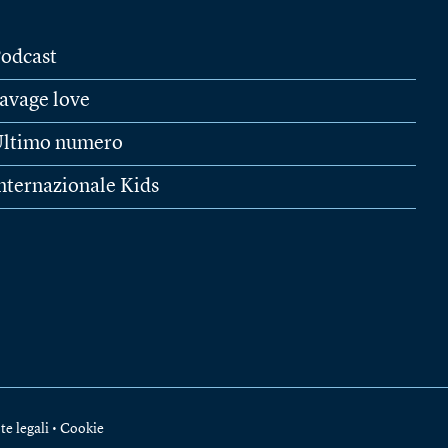
odcast
avage love
ltimo numero
nternazionale Kids
te legali
•
Cookie