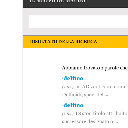
IL NUOVO DE MAURO
RISULTATO DELLA RICERCA
Abbiamo trovato 2 parole che 
1
delfino
(s.m.)
1a. AD zool.com. nome de
Delfinidi, spec. del …
2
delfino
(s.m.)
TS stor. titolo attribuito
successore designato o …