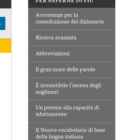
PER SAPERNE DI PIÙ
Avvertenze per la
consultazione del dizionario
A
Ricerca avanzata
Abbreviazioni
Il gran mare delle parole
È irresistibile l’ascesa degli
anglismi?
Un premio alla capacità di
adattamento
Il Nuovo vocabolario di base
della lingua italiana