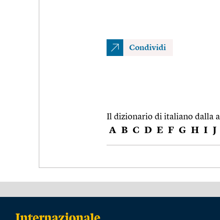
Condividi
Il dizionario di italiano dalla a
A
B
C
D
E
F
G
H
I
J