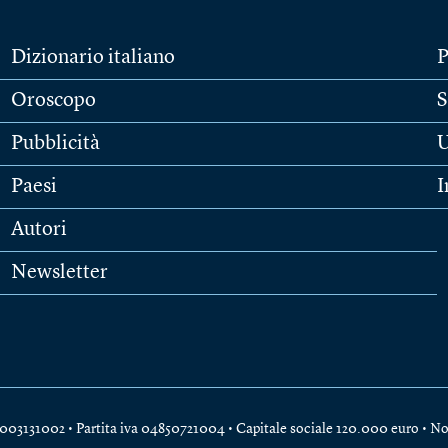
Dizionario italiano
P
Oroscopo
S
Pubblicità
U
Paesi
I
Autori
Newsletter
e 04003131002 • Partita iva 04850721004 • Capitale sociale 120.000 euro •
No