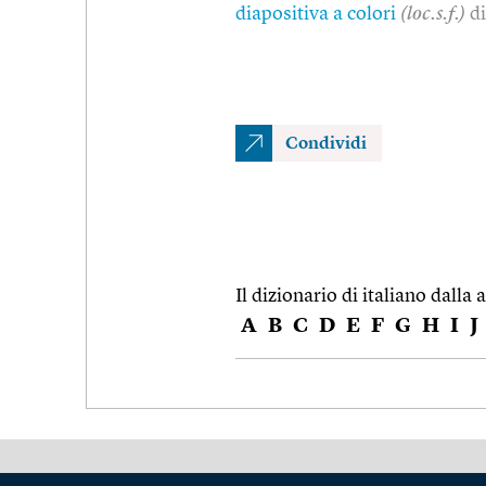
diapositiva a colori
(loc.s.f.)
d
Condividi
Il dizionario di italiano dalla a
A
B
C
D
E
F
G
H
I
J