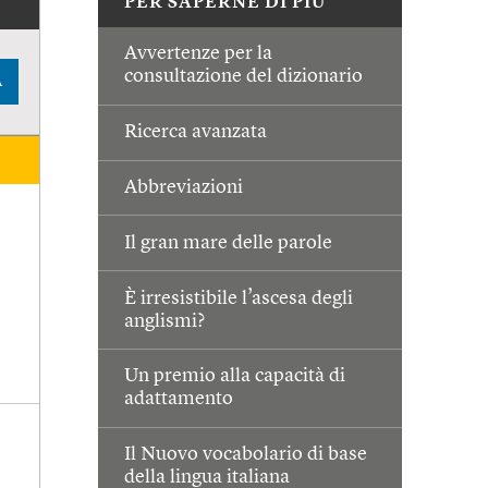
PER SAPERNE DI PIÙ
Avvertenze per la
consultazione del dizionario
A
Ricerca avanzata
Abbreviazioni
Il gran mare delle parole
È irresistibile l’ascesa degli
anglismi?
Un premio alla capacità di
adattamento
Il Nuovo vocabolario di base
della lingua italiana