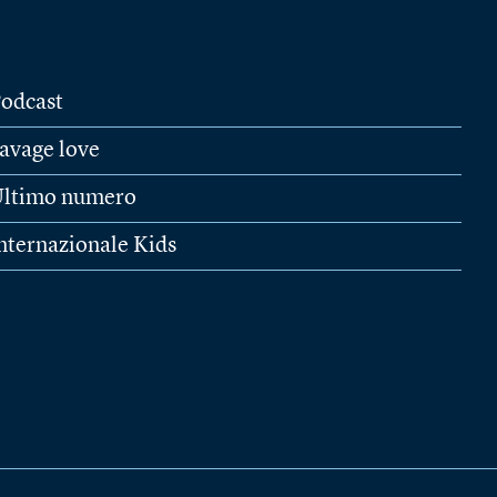
odcast
avage love
ltimo numero
nternazionale Kids