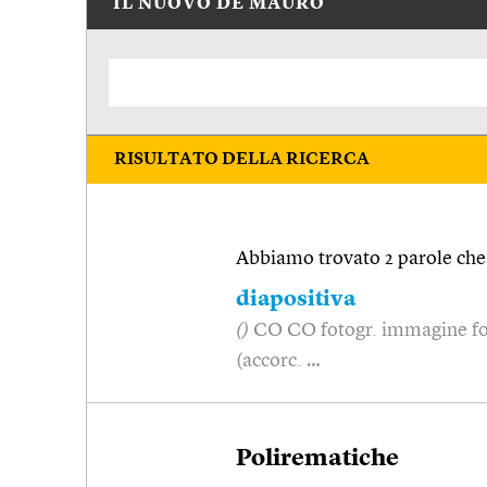
IL NUOVO DE MAURO
RISULTATO DELLA RICERCA
Abbiamo trovato 2 parole che 
diapositiva
()
CO CO fotogr. immagine foto
(accorc. …
Polirematiche