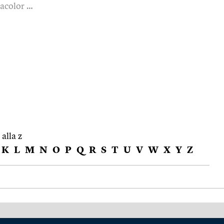
iacolor …
 alla z
K
L
M
N
O
P
Q
R
S
T
U
V
W
X
Y
Z