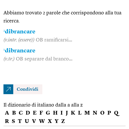
Abbiamo trovato 2 parole che corrispondono alla tua
ricerca.
2
dibrancare
(v.intr. (essere))
OB ramificarsi…
1
dibrancare
(v.tr.)
OB separare dal branco…
Condividi
Il dizionario di italiano dalla a alla z
A
B
C
D
E
F
G
H
I
J
K
L
M
N
O
P
Q
R
S
T
U
V
W
X
Y
Z