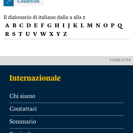
Condividi
Il dizionario di italiano dalla a alla z
A
B
C
D
E
F
G
H
I
J
K
L
M
N
O
P
Q
R
S
T
U
V
W
X
Y
Z
PUBBLICITÀ
Chi siamo
Contattaci
Sommario