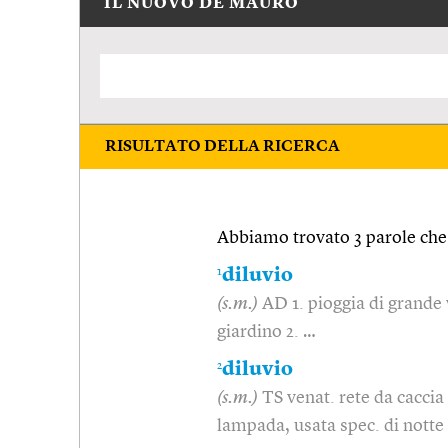
IL NUOVO DE MAURO
RISULTATO DELLA RICERCA
Abbiamo trovato 3 parole che 
1
diluvio
(s.m.)
AD 1. pioggia di grande v
giardino 2. …
2
diluvio
(s.m.)
TS venat. rete da caccia
lampada, usata spec. di notte