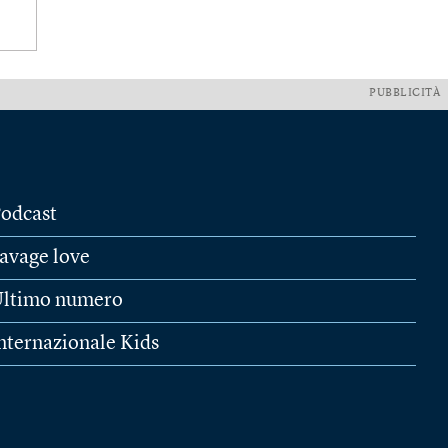
PUBBLICITÀ
odcast
avage love
ltimo numero
nternazionale Kids