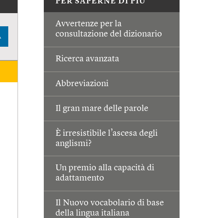
PER SAPERNE DI PIÙ
Avvertenze per la
consultazione del dizionario
A
Ricerca avanzata
Abbreviazioni
Il gran mare delle parole
È irresistibile l’ascesa degli
anglismi?
Un premio alla capacità di
adattamento
Il Nuovo vocabolario di base
della lingua italiana