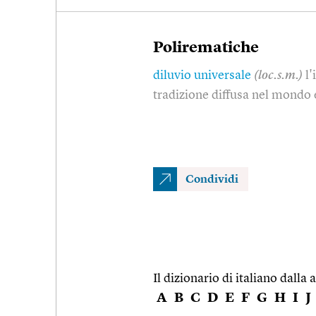
Polirematiche
diluvio universale
(loc.s.m.)
l
tradizione diffusa nel mondo 
Condividi
Il dizionario di italiano dalla a
A
B
C
D
E
F
G
H
I
J