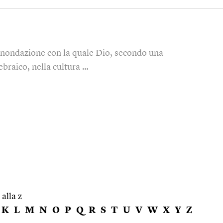
'inondazione con la quale Dio, secondo una
ebraico, nella cultura …
 alla z
K
L
M
N
O
P
Q
R
S
T
U
V
W
X
Y
Z