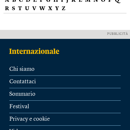
A
B
C
D
E
F
G
H
I
J
K
L
M
N
O
P
Q
R
S
T
U
V
W
X
Y
Z
PUBBLICITÀ
Chi siamo
Contattaci
Sommario
Festival
Privacy e cookie