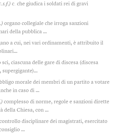
.s.f.)
c. che giudica i soldati rei di gravi
.)
organo collegiale che irroga sanzioni
onari della pubblica …
ano a cui, nei vari ordinamenti, è attribuito il
plinari…
o sci, ciascuna delle gare di discesa (discesa
e, supergigante)…
bbligo morale dei membri di un partito a votare
anche in caso di …
.)
complesso di norme, regole e sanzioni dirette
ità della Chiesa, con …
controllo disciplinare dei magistrati, esercitato
 consiglio …