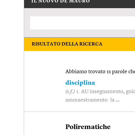
IL NUOVO DE MAURO
RISULTATO DELLA RICERCA
Abbiamo trovato 11 parole che
disciplina
(s.f.)
1. AU insegnamento, guida:
ammaestramento: la …
Polirematiche