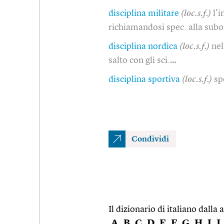
disciplina militare
(loc.s.f.)
l'
richiamandosi spec. alla subo
disciplina nordica
(loc.s.f.)
nel
salto con gli sci.…
disciplina sportiva
(loc.s.f.)
sp
Condividi
Il dizionario di italiano dalla a
A
B
C
D
E
F
G
H
I
J