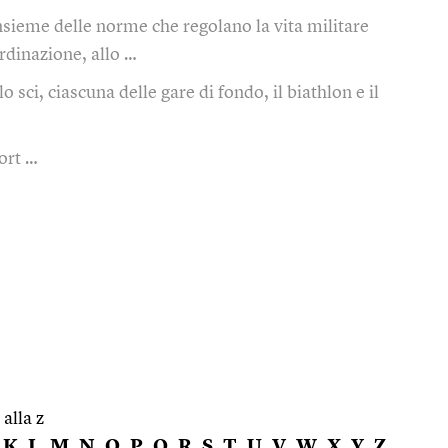
insieme delle norme che regolano la vita militare
rdinazione, allo …
lo sci, ciascuna delle gare di fondo, il biathlon e il
ort …
 alla z
K
L
M
N
O
P
Q
R
S
T
U
V
W
X
Y
Z