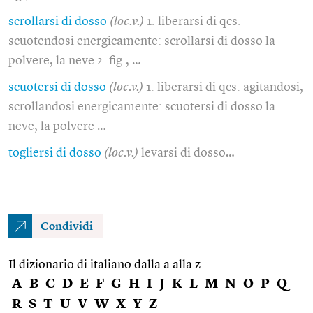
scrollarsi di dosso
(loc.v.)
1. liberarsi di qcs.
scuotendosi energicamente: scrollarsi di dosso la
polvere, la neve 2. fig., …
scuotersi di dosso
(loc.v.)
1. liberarsi di qcs. agitandosi,
scrollandosi energicamente: scuotersi di dosso la
neve, la polvere …
togliersi di dosso
(loc.v.)
levarsi di dosso…
Condividi
Il dizionario di italiano dalla a alla z
A
B
C
D
E
F
G
H
I
J
K
L
M
N
O
P
Q
R
S
T
U
V
W
X
Y
Z