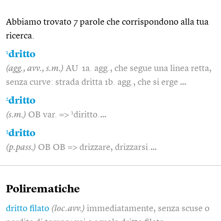
Abbiamo trovato 7 parole che corrispondono alla tua
ricerca.
1
dritto
(agg., avv., s.m.)
AU 1a. agg., che segue una linea retta,
senza curve: strada dritta 1b. agg., che si erge …
2
dritto
1
(s.m.)
OB var. =>
diritto.…
3
dritto
(p.pass.)
OB OB => drizzare, drizzarsi.…
Polirematiche
dritto filato
(loc.avv.)
immediatamente, senza scuse o