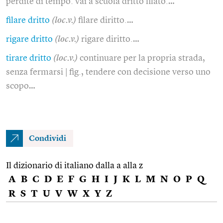
perdite di tempo: vai a scuola dritto filato.…
filare dritto
(loc.v.)
filare diritto.…
rigare dritto
(loc.v.)
rigare diritto.…
tirare dritto
(loc.v.)
continuare per la propria strada,
senza fermarsi | fig., tendere con decisione verso uno
scopo…
Condividi
Il dizionario di italiano dalla a alla z
A
B
C
D
E
F
G
H
I
J
K
L
M
N
O
P
Q
R
S
T
U
V
W
X
Y
Z