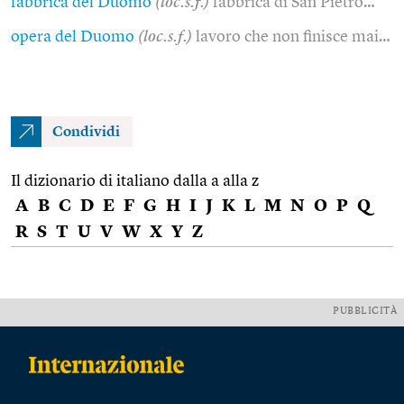
fabbrica del Duomo
(loc.s.f.)
fabbrica di San Pietro…
opera del Duomo
(loc.s.f.)
lavoro che non finisce mai…
Condividi
Il dizionario di italiano dalla a alla z
A
B
C
D
E
F
G
H
I
J
K
L
M
N
O
P
Q
R
S
T
U
V
W
X
Y
Z
PUBBLICITÀ