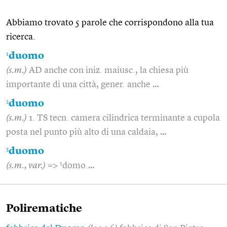
Abbiamo trovato 5 parole che corrispondono alla tua
ricerca.
1
duomo
(s.m.)
AD anche con iniz. maiusc., la chiesa più
importante di una città, gener. anche …
2
duomo
(s.m.)
1. TS tecn. camera cilindrica terminante a cupola
posta nel punto più alto di una caldaia, …
3
duomo
1
(s.m., var.)
=>
domo.…
Polirematiche