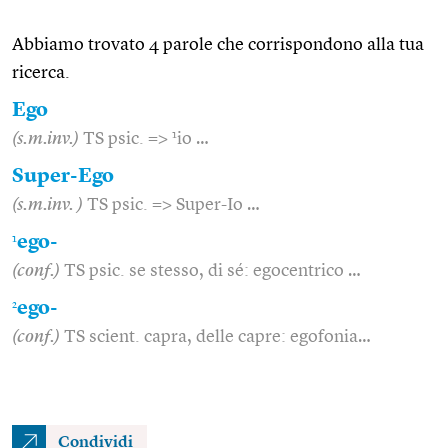
Abbiamo trovato 4 parole che corrispondono alla tua
ricerca.
Ego
1
(s.m.inv.)
TS psic. =>
io …
Super-Ego
(s.m.inv. )
TS psic. => Super-Io …
1
ego-
(conf.)
TS psic. se stesso, di sé: egocentrico …
2
ego-
(conf.)
TS scient. capra, delle capre: egofonia…
Condividi