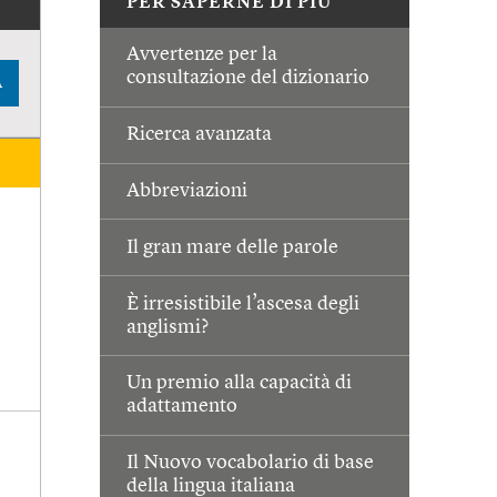
PER SAPERNE DI PIÙ
Avvertenze per la
consultazione del dizionario
A
Ricerca avanzata
Abbreviazioni
Il gran mare delle parole
È irresistibile l’ascesa degli
anglismi?
Un premio alla capacità di
adattamento
Il Nuovo vocabolario di base
della lingua italiana