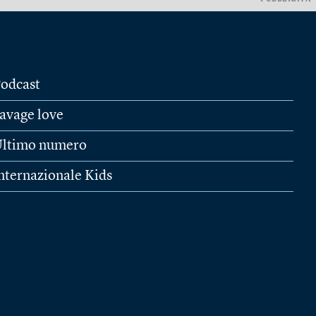
odcast
avage love
ltimo numero
nternazionale Kids