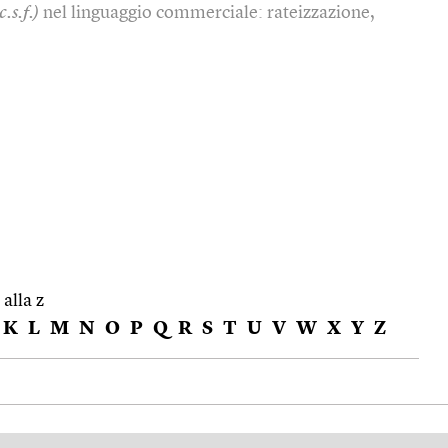
c.s.f.)
nel linguaggio commerciale: rateizzazione,
 alla z
K
L
M
N
O
P
Q
R
S
T
U
V
W
X
Y
Z