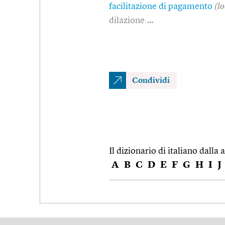
facilitazione di pagamento
(lo
dilazione.…
Condividi
Il dizionario di italiano dalla a
A
B
C
D
E
F
G
H
I
J