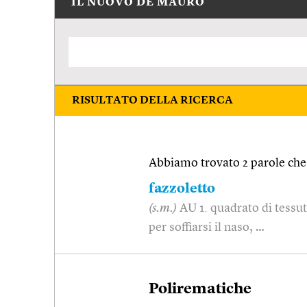
IL NUOVO DE MAURO
RISULTATO DELLA RICERCA
Abbiamo trovato 2 parole che 
fazzoletto
(s.m.)
AU 1. quadrato di tessut
per soffiarsi il naso, …
Polirematiche