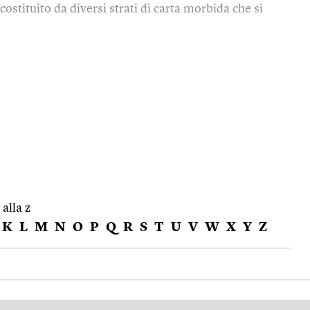
 costituito da diversi strati di carta morbida che si
 alla z
K
L
M
N
O
P
Q
R
S
T
U
V
W
X
Y
Z