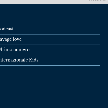
odcast
avage love
ltimo numero
nternazionale Kids