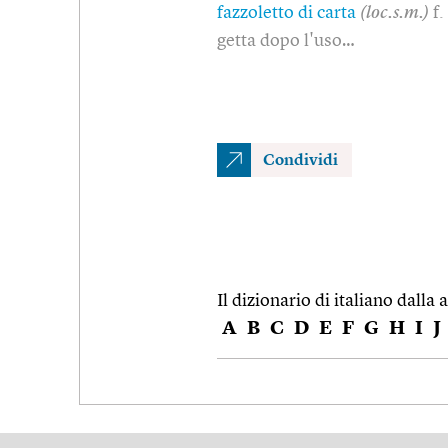
fazzoletto di carta
(loc.s.m.)
f.
getta dopo l'uso…
Condividi
Il dizionario di italiano dalla a
A
B
C
D
E
F
G
H
I
J