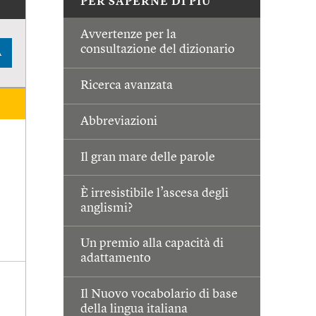
PER SAPERNE DI PIÙ
Avvertenze per la
consultazione del dizionario
A
Ricerca avanzata
Abbreviazioni
Il gran mare delle parole
È irresistibile l’ascesa degli
anglismi?
Un premio alla capacità di
adattamento
Il Nuovo vocabolario di base
della lingua italiana