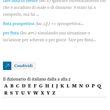
fare finta di niente
(loc.v.)
ignorare ostentatamente ciò
che è accaduto di male o di dannoso: è stato lui a
romperlo, ma ha …
finta prospettiva
(loc.s.f.)
=> 1prospettiva…
per finta
(loc.avv.)
simulando una situazione o
un'azione per scherzo o per gioco: fare per finta…
Condividi
Il dizionario di italiano dalla a alla z
A
B
C
D
E
F
G
H
I
J
K
L
M
N
O
P
Q
R
S
T
U
V
W
X
Y
Z