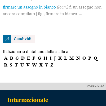
firmare un assegno in bianco
(loc.v.)
f. un assegno non
ancora compilato | fig., firmare in bianco. …
Condividi
Il dizionario di italiano dalla a alla z
A
B
C
D
E
F
G
H
I
J
K
L
M
N
O
P
Q
R
S
T
U
V
W
X
Y
Z
PUBBLICITÀ