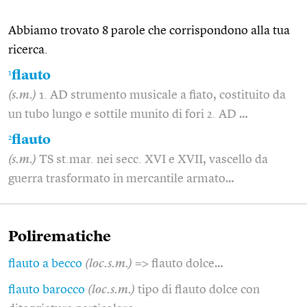
Abbiamo trovato 8 parole che corrispondono alla tua
ricerca.
1
flauto
(s.m.)
1. AD strumento musicale a fiato, costituito da
un tubo lungo e sottile munito di fori 2. AD …
2
flauto
(s.m.)
TS st.mar. nei secc. XVI e XVII, vascello da
guerra trasformato in mercantile armato…
Polirematiche
flauto a becco
(loc.s.m.)
=> flauto dolce…
flauto barocco
(loc.s.m.)
tipo di flauto dolce con