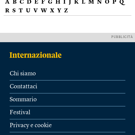
A
B
C
D
E
F
G
H
I
J
K
L
M
N
O
P
Q
R
S
T
U
V
W
X
Y
Z
PUBBLICITÀ
Chi siamo
Contattaci
Sommario
Festival
Privacy e cookie