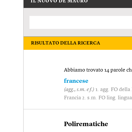
IL NUOVO DE MAURO
RISULTATO DELLA RICERCA
Abbiamo trovato 14 parole che
francese
(agg., s.m. e f.)
1. agg. FO della 
Francia 2. s.m. FO ling. lingu
Polirematiche