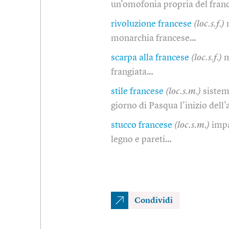
un'omofonia propria del fran
rivoluzione francese
(loc.s.f.)
monarchia francese…
scarpa alla francese
(loc.s.f.)
m
frangiata…
stile francese
(loc.s.m.)
sistem
giorno di Pasqua l'inizio dell
stucco francese
(loc.s.m.)
impa
legno e pareti…
Condividi