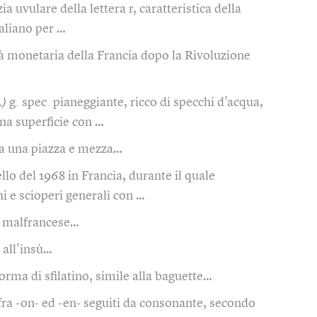
a uvulare della lettera r, caratteristica della
taliano per …
à monetaria della Francia dopo la Rivoluzione
.)
g. spec. pianeggiante, ricco di specchi d'acqua,
una superficie con …
 a una piazza e mezza…
llo del 1968 in Francia, durante il quale
 e scioperi generali con …
> malfrancese…
 all'insù…
forma di sfilatino, simile alla baguette…
fra -on- ed -en- seguiti da consonante, secondo