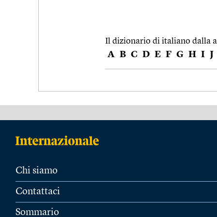
Il dizionario di italiano dalla a
A
B
C
D
E
F
G
H
I
J
Chi siamo
Contattaci
Sommario