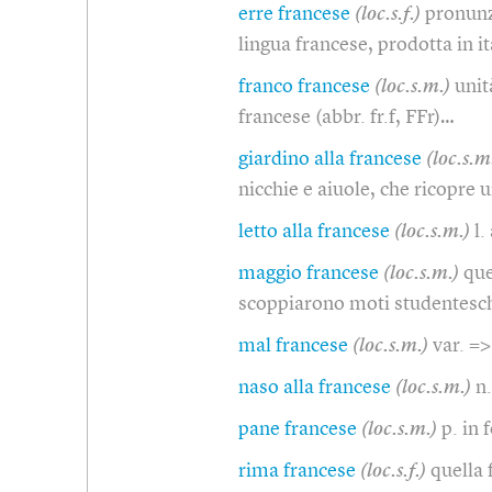
erre francese
(loc.s.f.)
pronunzi
lingua francese, prodotta in i
franco francese
(loc.s.m.)
unit
francese (abbr. fr.f, FFr)…
giardino alla francese
(loc.s.m
nicchie e aiuole, che ricopre 
letto alla francese
(loc.s.m.)
l.
maggio francese
(loc.s.m.)
que
scoppiarono moti studenteschi
mal francese
(loc.s.m.)
var. =
naso alla francese
(loc.s.m.)
n.
pane francese
(loc.s.m.)
p. in 
rima francese
(loc.s.f.)
quella 