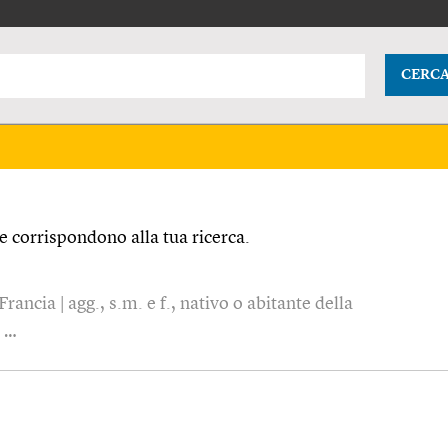
CERC
 corrispondono alla tua ricerca.
Francia | agg., s.m. e f., nativo o abitante della
a …