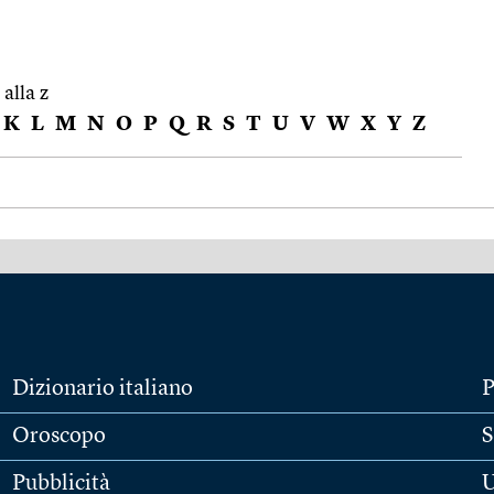
 alla z
K
L
M
N
O
P
Q
R
S
T
U
V
W
X
Y
Z
Dizionario italiano
P
Oroscopo
S
Pubblicità
U