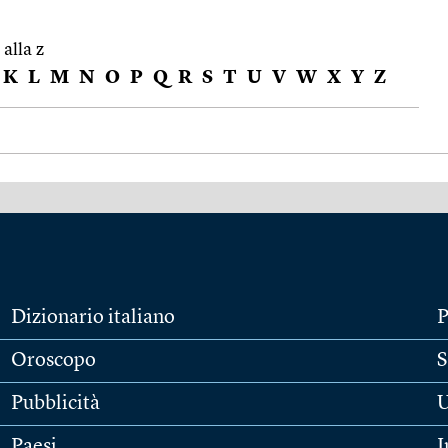
 alla z
K
L
M
N
O
P
Q
R
S
T
U
V
W
X
Y
Z
Dizionario italiano
P
Oroscopo
S
Pubblicità
U
Paesi
I