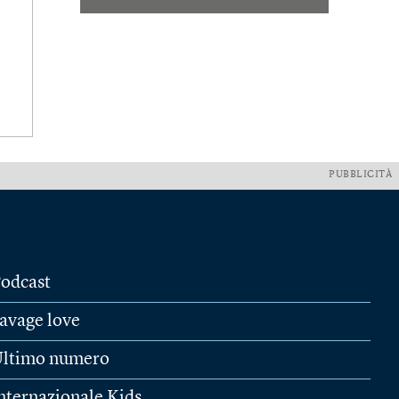
PUBBLICITÀ
odcast
avage love
ltimo numero
nternazionale Kids