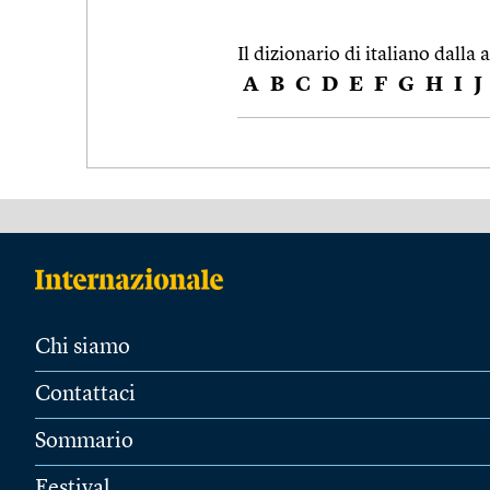
Il dizionario di italiano dalla a
A
B
C
D
E
F
G
H
I
J
Chi siamo
Contattaci
Sommario
Festival