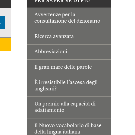
PER SAPERNE DI PIÙ
Avvertenze per la
consultazione del dizionario
A
Ricerca avanzata
Abbreviazioni
Il gran mare delle parole
È irresistibile l’ascesa degli
anglismi?
Un premio alla capacità di
adattamento
Il Nuovo vocabolario di base
della lingua italiana