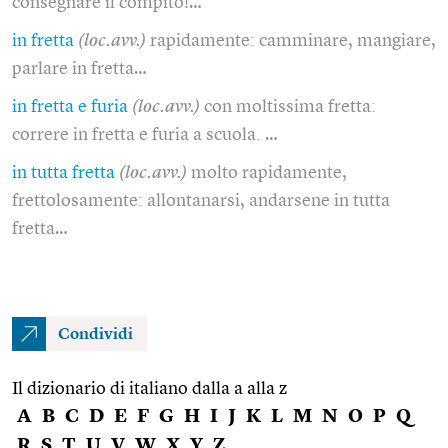
consegnare il compito!…
in fretta
(loc.avv.)
rapidamente: camminare, mangiare,
parlare in fretta…
in fretta e furia
(loc.avv.)
con moltissima fretta:
correre in fretta e furia a scuola. …
in tutta fretta
(loc.avv.)
molto rapidamente,
frettolosamente: allontanarsi, andarsene in tutta
fretta…
Condividi
Il dizionario di italiano dalla a alla z
A
B
C
D
E
F
G
H
I
J
K
L
M
N
O
P
Q
R
S
T
U
V
W
X
Y
Z