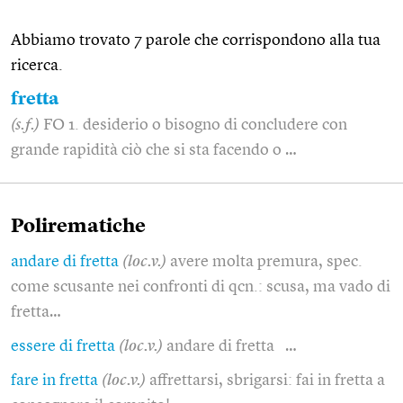
Abbiamo trovato 7 parole che corrispondono alla tua
ricerca.
fretta
(s.f.)
FO 1. desiderio o bisogno di concludere con
grande rapidità ciò che si sta facendo o …
Polirematiche
andare di fretta
(loc.v.)
avere molta premura, spec.
come scusante nei confronti di qcn.: scusa, ma vado di
fretta…
essere di fretta
(loc.v.)
andare di fretta …
fare in fretta
(loc.v.)
affrettarsi, sbrigarsi: fai in fretta a