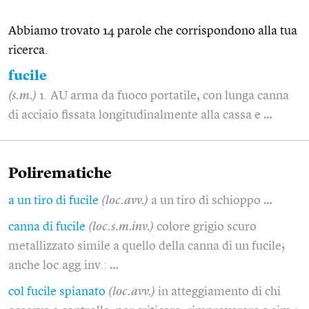
Abbiamo trovato 14 parole che corrispondono alla tua
ricerca.
fucile
(s.m.)
1. AU arma da fuoco portatile, con lunga canna
di acciaio fissata longitudinalmente alla cassa e …
Polirematiche
a un tiro di fucile
(loc.avv.)
a un tiro di schioppo …
canna di fucile
(loc.s.m.inv.)
colore grigio scuro
metallizzato simile a quello della canna di un fucile;
anche loc.agg.inv.: …
col fucile spianato
(loc.avv.)
in atteggiamento di chi