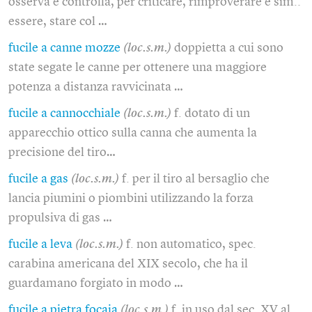
osserva e controlla, per criticare, rimproverare e sim.:
essere, stare col …
fucile a canne mozze
(loc.s.m.)
doppietta a cui sono
state segate le canne per ottenere una maggiore
potenza a distanza ravvicinata …
fucile a cannocchiale
(loc.s.m.)
f. dotato di un
apparecchio ottico sulla canna che aumenta la
precisione del tiro…
fucile a gas
(loc.s.m.)
f. per il tiro al bersaglio che
lancia piumini o piombini utilizzando la forza
propulsiva di gas …
fucile a leva
(loc.s.m.)
f. non automatico, spec.
carabina americana del XIX secolo, che ha il
guardamano forgiato in modo …
fucile a pietra focaia
(loc.s.m.)
f. in uso dal sec. XV al