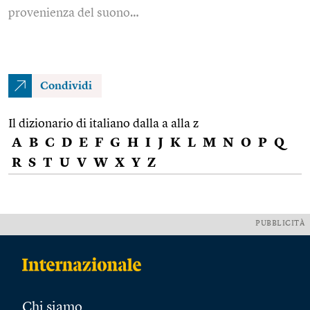
provenienza del suono…
Condividi
Il dizionario di italiano dalla a alla z
A
B
C
D
E
F
G
H
I
J
K
L
M
N
O
P
Q
R
S
T
U
V
W
X
Y
Z
PUBBLICITÀ
Chi siamo